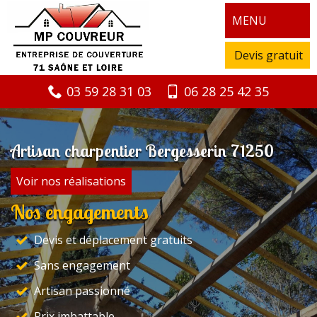
MENU
Devis gratuit
03 59 28 31 03
06 28 25 42 35
Artisan charpentier Bergesserin 71250
Voir nos réalisations
Nos engagements
Devis et déplacement gratuits
Sans engagement
Artisan passionné
Prix imbattable