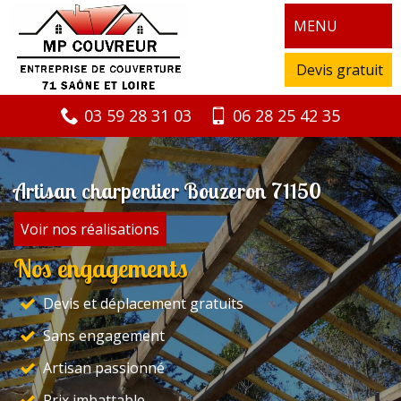
MENU
Devis gratuit
03 59 28 31 03
06 28 25 42 35
Artisan charpentier Bouzeron 71150
Voir nos réalisations
Nos engagements
Devis et déplacement gratuits
Sans engagement
Artisan passionné
Prix imbattable