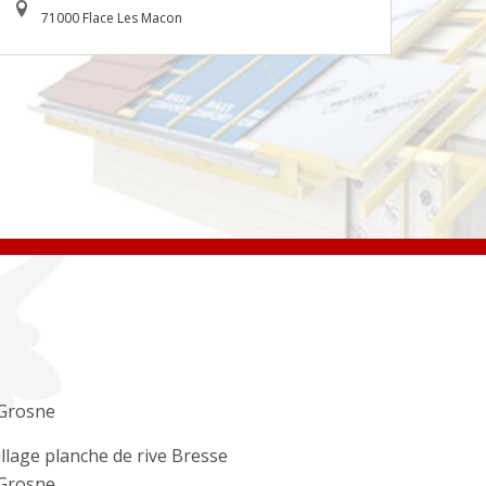
71000 Flace Les Macon
Grosne
llage planche de rive Bresse
Grosne