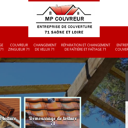
GE
COUVREUR
CHANGEMENT
RÉPARATION ET CHANGEMENT
ENTREP
 71
ZINGUEUR 71
DE VELUX 71
DE FAÎTIÈRE ET FAÎTAGE 71
COUVER
 toiture
Démoussage de toiture
Couvreur zingueu
71