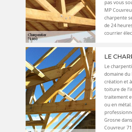
pas vous sou
MP Couvreur 
charpente se
de 24 heures
courrier éle
LE CHARP
Le charpenti
domaine du b
création et 
toiture de l’
traitement et
ou en métal.
professionne
Grosne dans 
Couvreur 71.