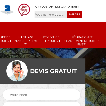
ON VOUS RAPPELLE GRATUITEMENT
RISE DE
HABILLAGE
HYDROFUGE
RÉPARATION ET
TURE 71
PLANCHE DE RIVE
DE TOITURE 71
CHANGEMENT DE TUILE DE
71
RIVE 71
DEVIS GRATUIT
Réparation et
Changement de velux
r 71
changement de faîtièr
71
et faîtage 71