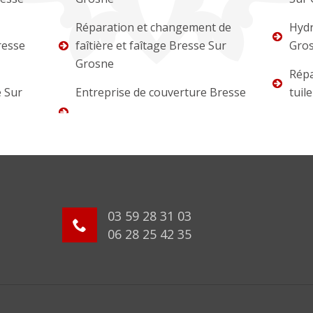
Réparation et changement de
Hydr
resse
faîtière et faîtage Bresse Sur
Gro
Grosne
Répa
 Sur
Entreprise de couverture Bresse
tuil
03 59 28 31 03
06 28 25 42 35