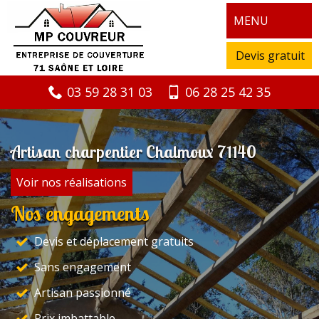
MENU
Devis gratuit
03 59 28 31 03
06 28 25 42 35
Artisan charpentier Chalmoux 71140
Voir nos réalisations
Nos engagements
Devis et déplacement gratuits
Sans engagement
Artisan passionné
Prix imbattable