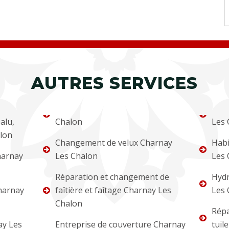
AUTRES SERVICES
alu,
Chalon
Les 
alon
Changement de velux Charnay
Habi
harnay
Les Chalon
Les 
Réparation et changement de
Hydr
harnay
faîtière et faîtage Charnay Les
Les 
Chalon
Répa
ay Les
Entreprise de couverture Charnay
tuil