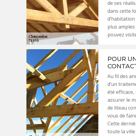
de ses réali
dans cette l
d’habitation
plus amples 
pouvez visite
POUR UN
CONTACT
Au fil des an
d’un traitem
été efficace
assurer le m
de liteau co
vous de fair
Cette derniè
toute la vil