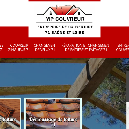
GE
COUVREUR
CHANGEMENT
RÉPARATION ET CHANGEMENT
ENTREP
 71
ZINGUEUR 71
DE VELUX 71
DE FAÎTIÈRE ET FAÎTAGE 71
COUVER
 toiture
Démoussage de toiture
Couvreur zingueu
71