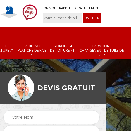
ON VOUS RAPPELLE GRATUITEMENT
RISE DE
HABILLAGE
HYDROFUGE
RÉPARATION ET
TURE 71
PLANCHE DE RIVE
DE TOITURE 71
CHANGEMENT DE TUILE DE
71
RIVE 71
DEVIS GRATUIT
Réparation et
Changement de velux
r 71
changement de faîtièr
71
et faîtage 71