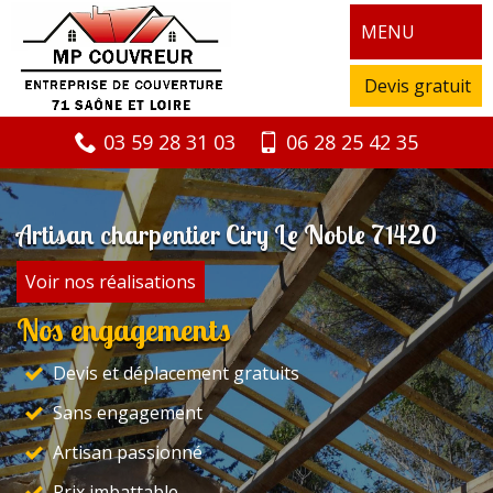
MENU
Devis gratuit
03 59 28 31 03
06 28 25 42 35
Artisan charpentier Ciry Le Noble 71420
Voir nos réalisations
Nos engagements
Devis et déplacement gratuits
Sans engagement
Artisan passionné
Prix imbattable