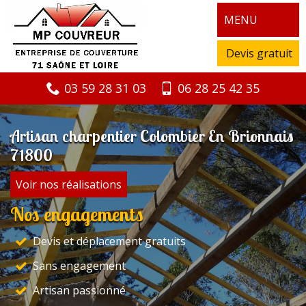
MENU
Devis gratuit
03 59 28 31 03
06 28 25 42 35
Artisan charpentier Colombier En Brionnais
71800
Voir nos réalisations
Nos engagements
Devis et déplacement gratuits
Sans engagement
Artisan passionné