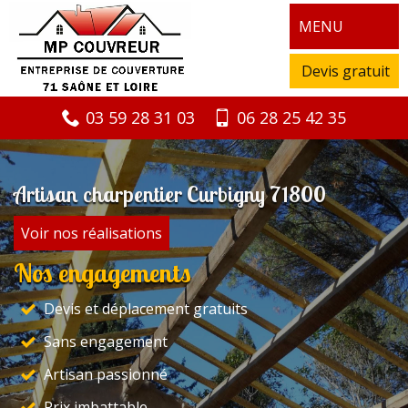
MENU
Devis gratuit
03 59 28 31 03
06 28 25 42 35
Artisan charpentier Curbigny 71800
Voir nos réalisations
Nos engagements
Devis et déplacement gratuits
Sans engagement
Artisan passionné
Prix imbattable