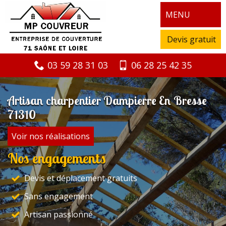
MENU
Devis gratuit
03 59 28 31 03
06 28 25 42 35
Artisan charpentier Dampierre En Bresse
71310
Voir nos réalisations
Nos engagements
Devis et déplacement gratuits
Sans engagement
Artisan passionné