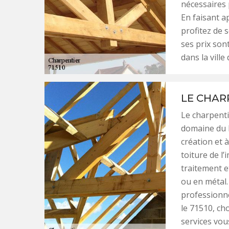
nécessaires 
En faisant a
profitez de s
ses prix son
dans la ville
LE CHARP
Le charpenti
domaine du b
création et 
toiture de l’
traitement et
ou en métal.
professionne
le 71510, ch
services vous