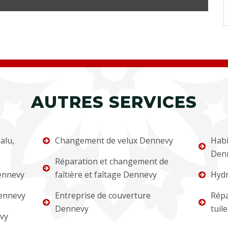
AUTRES SERVICES
alu,
Changement de velux Dennevy
Habi
Den
Réparation et changement de
ennevy
faîtière et faîtage Dennevy
Hydr
ennevy
Entreprise de couverture
Répa
Dennevy
tuil
vy