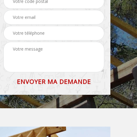
71
et faîtage 71