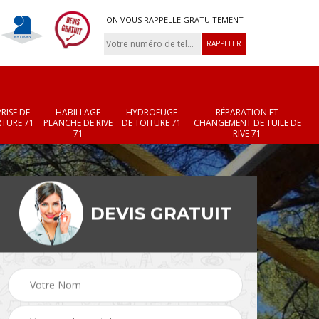
ON VOUS RAPPELLE GRATUITEMENT
RISE DE
HABILLAGE
HYDROFUGE
RÉPARATION ET
TURE 71
PLANCHE DE RIVE
DE TOITURE 71
CHANGEMENT DE TUILE DE
71
RIVE 71
DEVIS GRATUIT
Réparation et
Changement de velux
r 71
changement de faîtièr