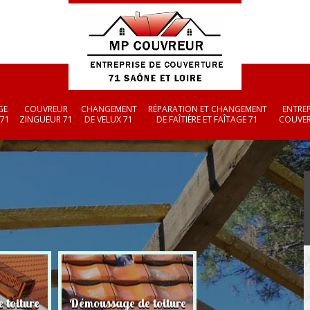
GE
COUVREUR
CHANGEMENT
RÉPARATION ET CHANGEMENT
ENTREP
 71
ZINGUEUR 71
DE VELUX 71
DE FAÎTIÈRE ET FAÎTAGE 71
COUVER
 toiture
Démoussage de toiture
Couvreur zingueu