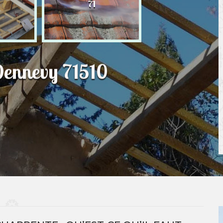
71
Dennevy 71510