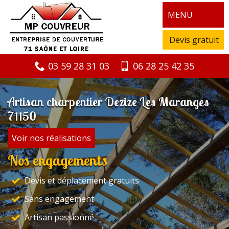
MENU
Devis gratuit
03 59 28 31 03
06 28 25 42 35
Artisan charpentier Dezize Les Maranges
71150
Voir nos réalisations
Nos engagements
Devis et déplacement gratuits
Sans engagement
Artisan passionné