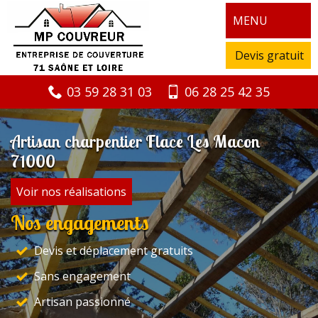
MENU
Devis gratuit
03 59 28 31 03
06 28 25 42 35
Artisan charpentier Flace Les Macon
71000
Voir nos réalisations
Nos engagements
Devis et déplacement gratuits
Sans engagement
Artisan passionné