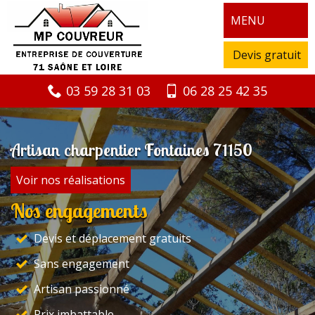
MENU
Devis gratuit
03 59 28 31 03
06 28 25 42 35
Artisan charpentier Fontaines 71150
Voir nos réalisations
Nos engagements
Devis et déplacement gratuits
Sans engagement
Artisan passionné
Prix imbattable