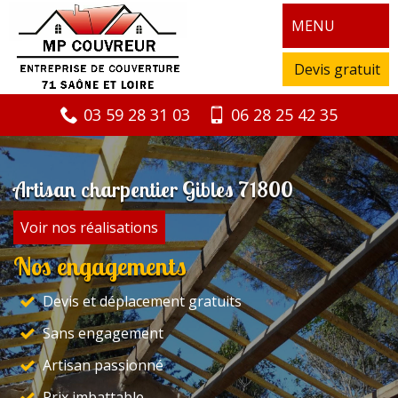
MENU
Devis gratuit
03 59 28 31 03
06 28 25 42 35
Artisan charpentier Gibles 71800
Voir nos réalisations
Nos engagements
Devis et déplacement gratuits
Sans engagement
Artisan passionné
Prix imbattable