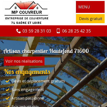
MENU
Devis gratuit
03 59 28 31 03
06 28 25 42 35
Artisan charpentier Hautefond 71600
Voir nos réalisations
Nos engagements
Devis et déplacement gratuits
Sans engagement
Artisan passionné
Prix imbattable