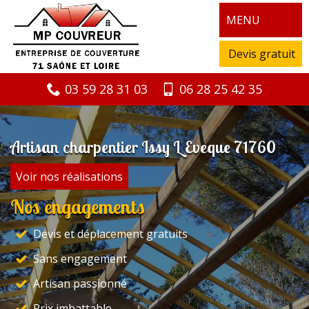
MENU
Devis gratuit
03 59 28 31 03
06 28 25 42 35
Artisan charpentier Issy L Eveque 71760
Voir nos réalisations
Nos engagements
Devis et déplacement gratuits
Sans engagement
Artisan passionné
Prix imbattable