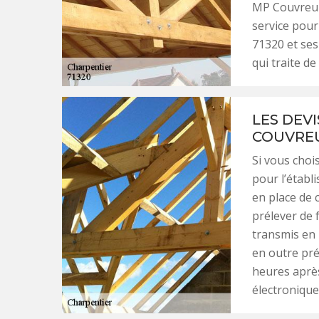
MP Couvreur 
service pour
71320 et ses
qui traite d
LES DEV
COUVREU
Si vous choi
pour l’établ
en place de 
prélever de 
transmis en 
en outre pré
heures après
électronique