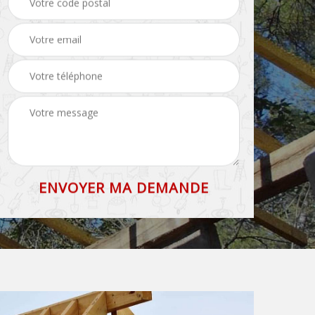
71
et faîtage 71