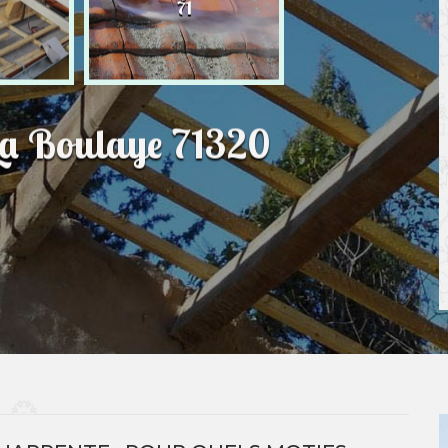
71
 La Boulaye 71320