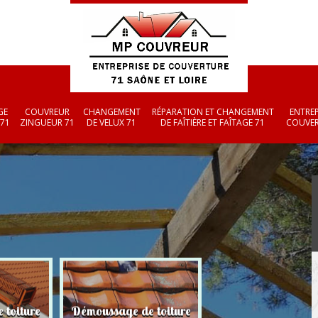
GE
COUVREUR
CHANGEMENT
RÉPARATION ET CHANGEMENT
ENTREP
 71
ZINGUEUR 71
DE VELUX 71
DE FAÎTIÈRE ET FAÎTAGE 71
COUVER
 toiture
Démoussage de toiture
Couvreur zingueu