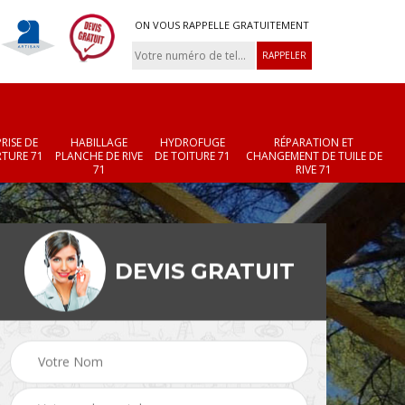
ON VOUS RAPPELLE GRATUITEMENT
RISE DE
HABILLAGE
HYDROFUGE
RÉPARATION ET
TURE 71
PLANCHE DE RIVE
DE TOITURE 71
CHANGEMENT DE TUILE DE
71
RIVE 71
DEVIS GRATUIT
Réparation et
Changement de velux
r 71
changement de faîtièr