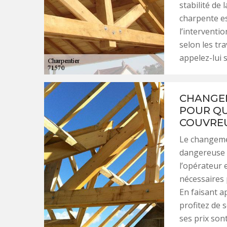
stabilité de 
charpente es
l’interventi
selon les tra
appelez-lui 
CHANGEM
POUR QU
COUVREU
Le changeme
dangereuse 
l’opérateur 
nécessaires 
En faisant a
profitez de s
ses prix son