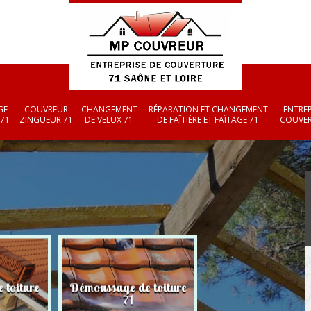
GE
COUVREUR
CHANGEMENT
RÉPARATION ET CHANGEMENT
ENTREP
 71
ZINGUEUR 71
DE VELUX 71
DE FAÎTIÈRE ET FAÎTAGE 71
COUVER
 toiture
Démoussage de toiture
Couvreur zingueu
71