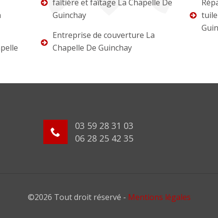
faîtière et faîtage La Chapelle De
Répa
a
Guinchay
tuil
Gui
Entreprise de couverture La
pelle
Chapelle De Guinchay
03 59 28 31 03
06 28 25 42 35
©2026 Tout droit réservé -
Mentions légales