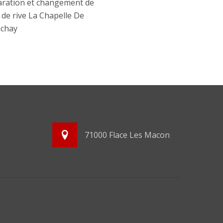
ration et changement de
e de rive La Chapelle De
nchay
71000 Flace Les Macon