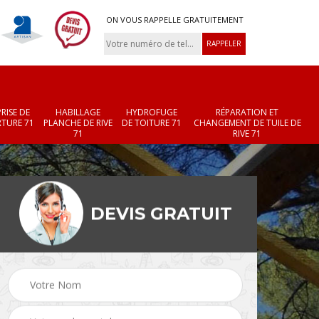
ON VOUS RAPPELLE GRATUITEMENT
RISE DE
HABILLAGE
HYDROFUGE
RÉPARATION ET
TURE 71
PLANCHE DE RIVE
DE TOITURE 71
CHANGEMENT DE TUILE DE
71
RIVE 71
DEVIS GRATUIT
Réparation et
Changement de velux
r 71
changement de faîtièr
71
et faîtage 71