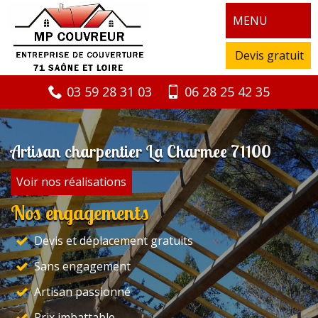
MENU
Devis gratuit
03 59 28 31 03
06 28 25 42 35
Artisan charpentier La Charmee 71100
Voir nos réalisations
Nos engagements
Devis et déplacement gratuits
Sans engagement
Artisan passionné
Prix imbattable