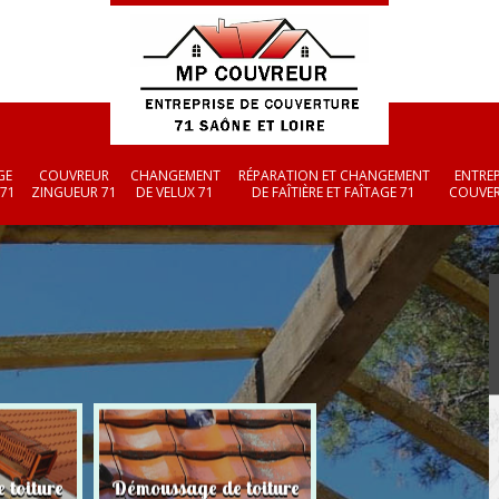
GE
COUVREUR
CHANGEMENT
RÉPARATION ET CHANGEMENT
ENTREP
 71
ZINGUEUR 71
DE VELUX 71
DE FAÎTIÈRE ET FAÎTAGE 71
COUVER
 toiture
Démoussage de toiture
Couvreur zingueu