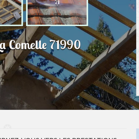
71
La Comelle 71990