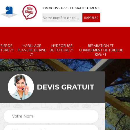
ON VOUS RAPPELLE GRATUITEMENT
RISE DE
HABILLAGE
HYDROFUGE
RÉPARATION ET
TURE 71
PLANCHE DE RIVE
DE TOITURE 71
CHANGEMENT DE TUILE DE
71
RIVE 71
DEVIS GRATUIT
Réparation et
Changement de velux
r 71
changement de faîtièr