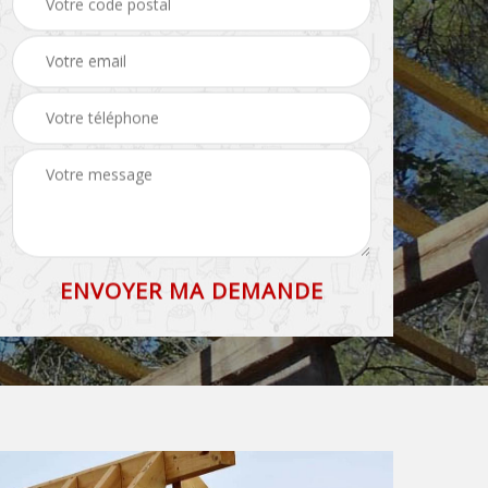
71
et faîtage 71