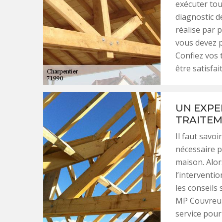
exécuter tou
diagnostic d
réalise par 
vous devez 
Confiez vos
être satisfait
UN EXPE
TRAITEM
Il faut savoi
nécessaire p
maison. Alor
l’interventi
les conseils 
MP Couvreur 
service pour