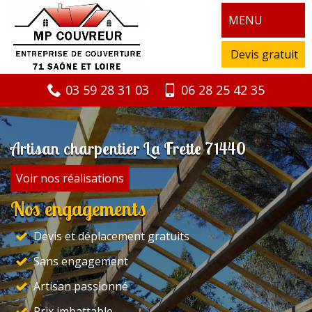
MENU
Devis gratuit
03 59 28 31 03
06 28 25 42 35
Artisan charpentier La Frette 71440
Voir nos réalisations
Nos engagements
Devis et déplacement gratuits
Sans engagement
Artisan passionné
Prix imbattable