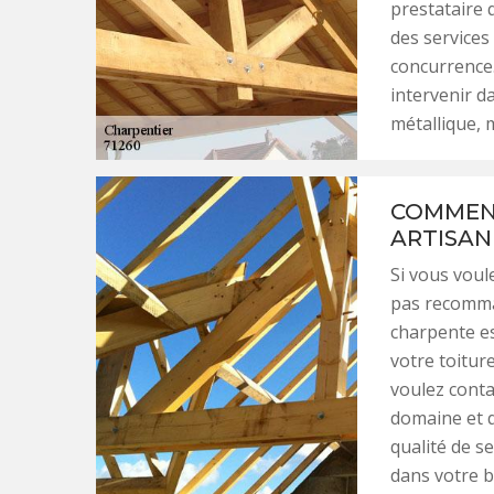
prestataire 
des services 
concurrence.
intervenir d
métallique, 
COMMENT
ARTISAN
Si vous voule
pas recomma
charpente e
votre toiture
voulez conta
domaine et q
qualité de s
dans votre bu