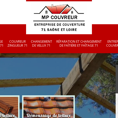
GE
COUVREUR
CHANGEMENT
RÉPARATION ET CHANGEMENT
ENTREP
 71
ZINGUEUR 71
DE VELUX 71
DE FAÎTIÈRE ET FAÎTAGE 71
COUVER
 toiture
Changement de v
Couvreur zingueur 71