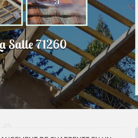
71
La Salle 71260