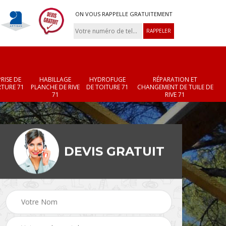
ON VOUS RAPPELLE GRATUITEMENT
RISE DE
HABILLAGE
HYDROFUGE
RÉPARATION ET
TURE 71
PLANCHE DE RIVE
DE TOITURE 71
CHANGEMENT DE TUILE DE
71
RIVE 71
DEVIS GRATUIT
Réparation et
elux
Entreprise de
changement de faîtière