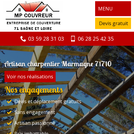
MENU
Devis gratuit
03 59 28 31 03
06 28 25 42 35
Artisan charpentier Marmagne 71710
Voir nos réalisations
Nos engagements
Devis et déplacement gratuits
Sans engagement
Artisan passionné
Prix imbattable