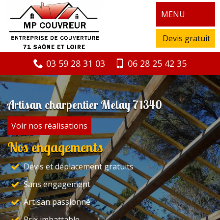
MENU
Devis gratuit
03 59 28 31 03
06 28 25 42 35
Artisan charpentier Melay 71340
Voir nos réalisations
Nos engagements
Devis et déplacement gratuits
Sans engagement
Artisan passionné
Prix imbattable