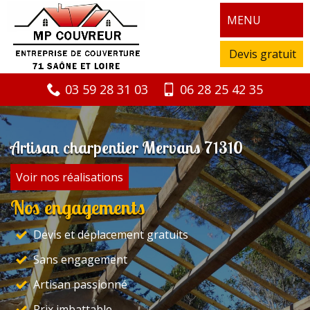
MENU
Devis gratuit
03 59 28 31 03
06 28 25 42 35
Artisan charpentier Mervans 71310
Voir nos réalisations
Nos engagements
Devis et déplacement gratuits
Sans engagement
Artisan passionné
Prix imbattable