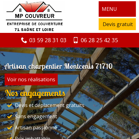
MENU
Devis gratuit
03 59 28 31 03
06 28 25 42 35
Artisan charpentier Montcenis 71710
Voir nos réalisations
Nos engagements
Devis et déplacement gratuits
Sans engagement
Artisan passionné
Prix imbattable