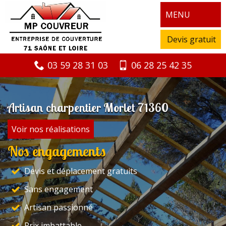
MENU
Devis gratuit
03 59 28 31 03
06 28 25 42 35
Artisan charpentier Morlet 71360
Voir nos réalisations
Nos engagements
Devis et déplacement gratuits
Sans engagement
Artisan passionné
Prix imbattable