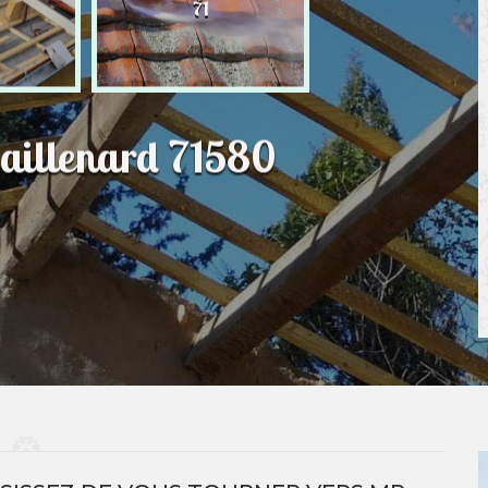
71
Saillenard 71580