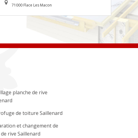
71000 Flace Les Macon
llage planche de rive
lenard
ofuge de toiture Saillenard
ration et changement de
e de rive Saillenard