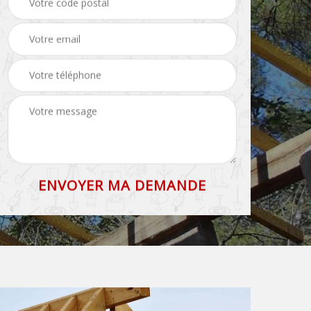
71
et faîtage 71