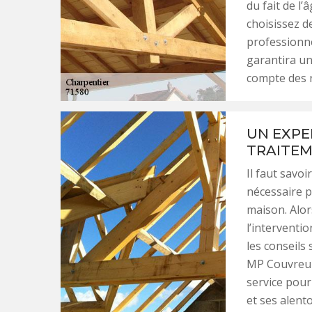
du fait de l
choisissez d
professionne
garantira u
compte des rè
UN EXPE
TRAITEM
Il faut savoi
nécessaire p
maison. Alor
l’interventi
les conseils 
MP Couvreur 
service pour
et ses alent