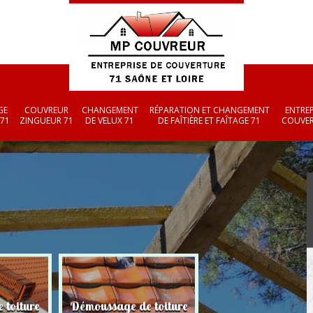
GE
COUVREUR
CHANGEMENT
RÉPARATION ET CHANGEMENT
ENTREP
 71
ZINGUEUR 71
DE VELUX 71
DE FAÎTIÈRE ET FAÎTAGE 71
COUVER
 toiture
Démoussage de toiture
Couvreur zingueu