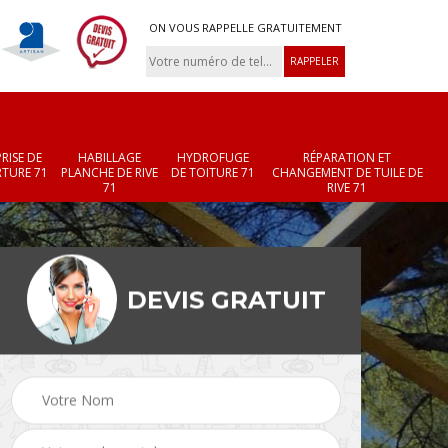
ON VOUS RAPPELLE GRATUITEMENT
RISE DE
HABILLAGE
HYDROFUGE
RÉPARATION ET
TURE 71
PLANCHE DE RIVE
DE TOITURE 71
CHANGEMENT DE TUILE DE
71
RIVE 71
DEVIS GRATUIT
Réparation et
Changement de velux
r 71
changement de faîtièr