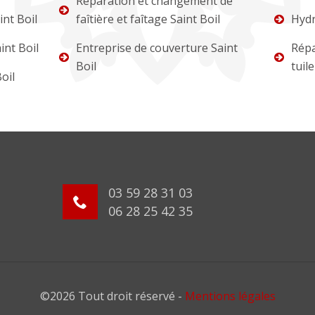
Réparation et changement de
nt Boil
faîtière et faîtage Saint Boil
Hydr
nt Boil
Entreprise de couverture Saint
Répa
Boil
tuile
oil
03 59 28 31 03
06 28 25 42 35
©2026 Tout droit réservé -
Mentions légales