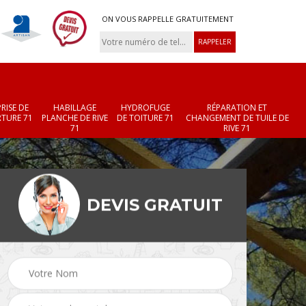
ON VOUS RAPPELLE GRATUITEMENT
RISE DE
HABILLAGE
HYDROFUGE
RÉPARATION ET
TURE 71
PLANCHE DE RIVE
DE TOITURE 71
CHANGEMENT DE TUILE DE
71
RIVE 71
DEVIS GRATUIT
Réparation et
Changement de velux
r 71
changement de faîtièr