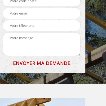
71
et faîtage 71