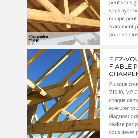
peut vous gar
vous ayez be
équipe peut 
traitement p
pour de plus
FIEZ-VO
FIABLE 
CHARPEN
Puisque couv
71940, MP Co
chaque deman
exécuter tou
diagnostic d
réalise par 
vous devez 