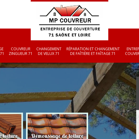
GE
COUVREUR
CHANGEMENT
RÉPARATION ET CHANGEMENT
ENTREP
 71
ZINGUEUR 71
DE VELUX 71
DE FAÎTIÈRE ET FAÎTAGE 71
COUVER
 toiture
Démoussage de toiture
Couvreur zingueu