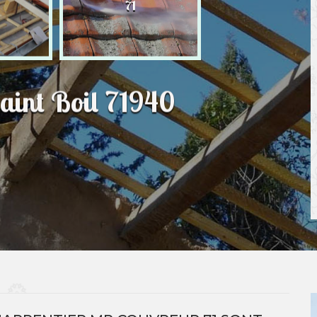
71
Saint Boil 71940