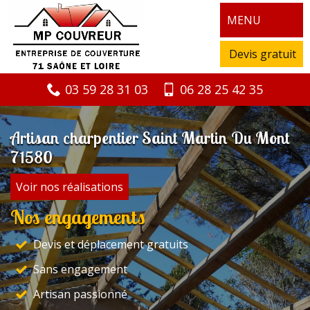
MENU
Devis gratuit
03 59 28 31 03
06 28 25 42 35
Artisan charpentier Saint Martin Du Mont
71580
Voir nos réalisations
Nos engagements
Devis et déplacement gratuits
Sans engagement
Artisan passionné