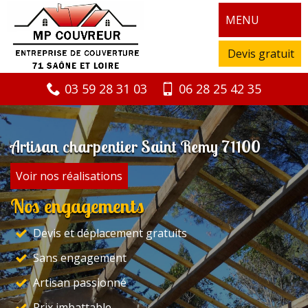
MENU
Devis gratuit
03 59 28 31 03
06 28 25 42 35
Artisan charpentier Saint Remy 71100
Voir nos réalisations
Nos engagements
Devis et déplacement gratuits
Sans engagement
Artisan passionné
Prix imbattable