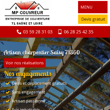
MENU
Devis gratuit
03 59 28 31 03
06 28 25 42 35
Artisan charpentier Saisy 71360
Voir nos réalisations
Nos engagements
Devis et déplacement gratuits
Sans engagement
Artisan passionné
Prix imbattable