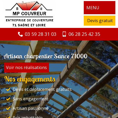
MENU
Devis gratuit
03 59 28 31 03
06 28 25 42 35
Artisan charpentier Sance 71000
Voir nos réalisations
Nos engagements
Devis et déplacement gratuits
Sans engagement
Artisan passionné
Prix imbattable