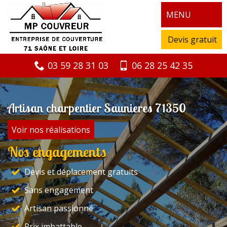
MENU
Devis gratuit
03 59 28 31 03
06 28 25 42 35
Artisan charpentier Saunieres 71350
Voir nos réalisations
Nos engagements
Devis et déplacement gratuits
Sans engagement
Artisan passionné
Prix imbattable