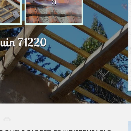
71
Suin 71220