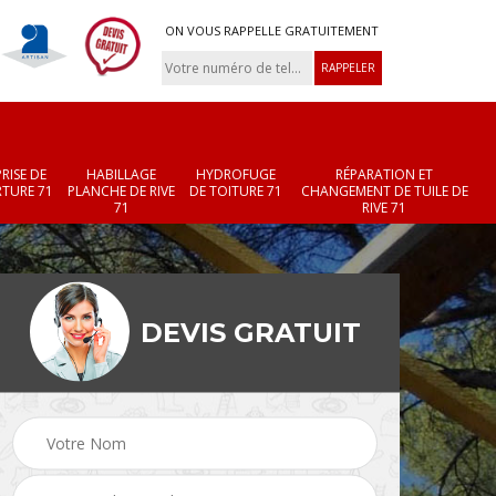
ON VOUS RAPPELLE GRATUITEMENT
RISE DE
HABILLAGE
HYDROFUGE
RÉPARATION ET
TURE 71
PLANCHE DE RIVE
DE TOITURE 71
CHANGEMENT DE TUILE DE
71
RIVE 71
DEVIS GRATUIT
Réparation et
Changement de velux
r 71
changement de faîtièr