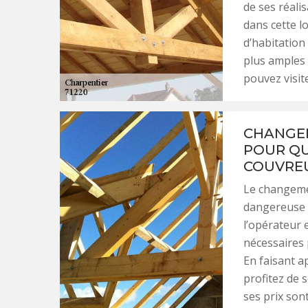
de ses réali
dans cette l
d’habitation
plus amples 
pouvez visite
CHANGEM
POUR QU
COUVREU
Le changeme
dangereuse 
l’opérateur 
nécessaires 
En faisant a
profitez de s
ses prix son