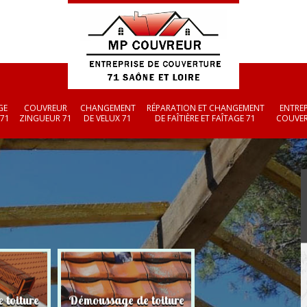
GE
COUVREUR
CHANGEMENT
RÉPARATION ET CHANGEMENT
ENTREP
 71
ZINGUEUR 71
DE VELUX 71
DE FAÎTIÈRE ET FAÎTAGE 71
COUVER
 toiture
Démoussage de toiture
Couvreur zingueu