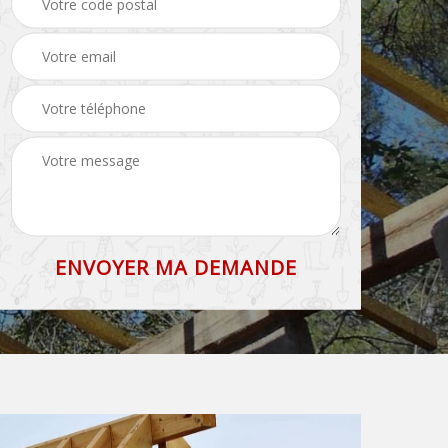
71
et faîtage 71