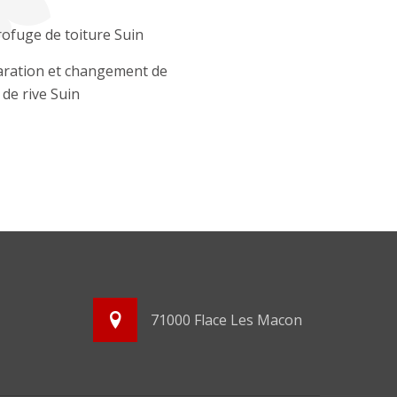
ofuge de toiture Suin
ration et changement de
e de rive Suin
71000 Flace Les Macon