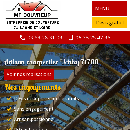
MENU
Devis gratuit
03 59 28 31 03
06 28 25 42 35
Artisan charpentier Uchizy 71700
Voir nos réalisations
Nos engagements
Devis et déplacement gratuits
Sans engagement
Artisan passionné
Prix imbattable