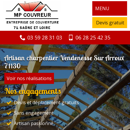
MENU
Devis gratuit
03 59 28 31 03
06 28 25 42 35
Artisan charpentier Vendenesse Sur Arroux
71130
Voir nos réalisations
Nos engagements
Devis et déplacement gratuits
Sans engagement
Artisan passionné