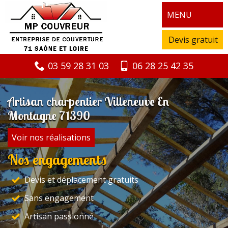
MENU
Devis gratuit
03 59 28 31 03
06 28 25 42 35
Artisan charpentier Villeneuve En
Montagne 71390
Voir nos réalisations
Nos engagements
Devis et déplacement gratuits
Sans engagement
Artisan passionné