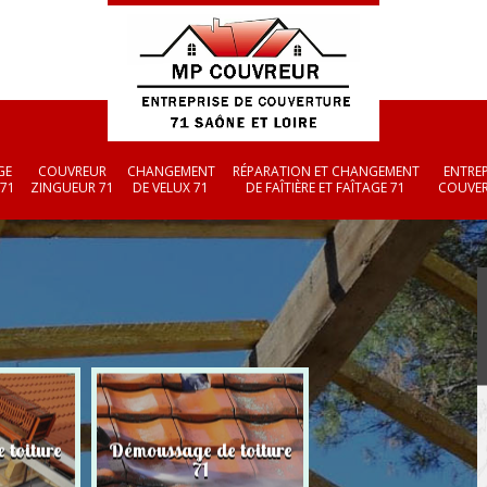
GE
COUVREUR
CHANGEMENT
RÉPARATION ET CHANGEMENT
ENTREP
 71
ZINGUEUR 71
DE VELUX 71
DE FAÎTIÈRE ET FAÎTAGE 71
COUVER
 toiture
Démoussage de toiture
Couvreur zingueu
71