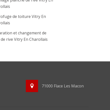
llage planche de rive Vitry En
ollais
ofuge de toiture Vitry En
ollais
ration et changement de
e de rive Vitry En Charollais
71000 Flace Les Macon