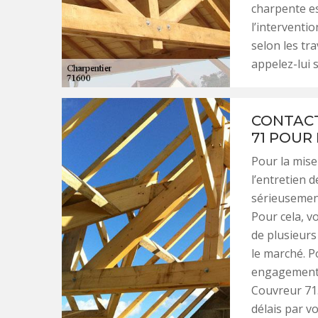
charpente es
l’interventi
selon les tra
appelez-lui s
CONTACT
71 POUR
Pour la mise
l’entretien 
sérieusement
Pour cela, v
de plusieurs
le marché. P
engagement, 
Couvreur 71.
délais par v