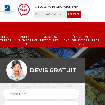
ON VOUS RAPPELLE GRATUITEMENT
RISE DE
HABILLAGE
HYDROFUGE
RÉPARATION ET
TURE 71
PLANCHE DE RIVE
DE TOITURE 71
CHANGEMENT DE TUILE DE
71
RIVE 71
DEVIS GRATUIT
Réparation et
Changement de velux
r 71
changement de faîtièr
71
et faîtage 71