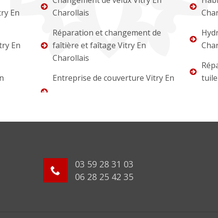
Changement de velux Vitry En
Habi
try En
Charollais
Char
Réparation et changement de
Hydr
try En
faîtière et faîtage Vitry En
Char
Charollais
Répa
En
Entreprise de couverture Vitry En
tuil
03 59 28 31 03
06 28 25 42 35