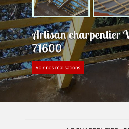
Artisan charpentier V
71600
Voir nos réalisations