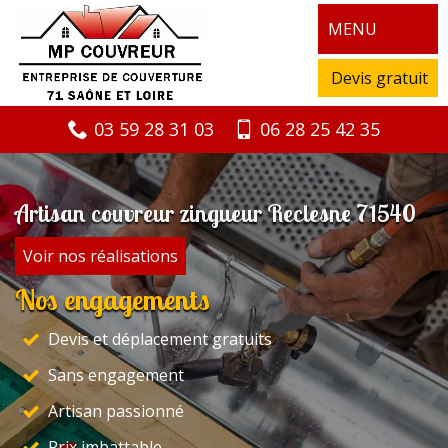
MENU
Devis gratuit
03 59 28 31 03
06 28 25 42 35
Artisan couvreur zingueur Reclesne 71540
Voir nos réalisations
Nos engagements
Devis et déplacement gratuits
Sans engagement
Artisan passionné
Prix imbattable