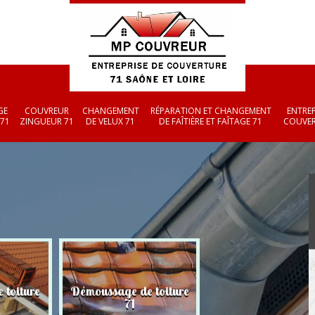
GE
COUVREUR
CHANGEMENT
RÉPARATION ET CHANGEMENT
ENTREP
 71
ZINGUEUR 71
DE VELUX 71
DE FAÎTIÈRE ET FAÎTAGE 71
COUVER
 toiture
Démoussage de toiture
Couvreur zingueu
71