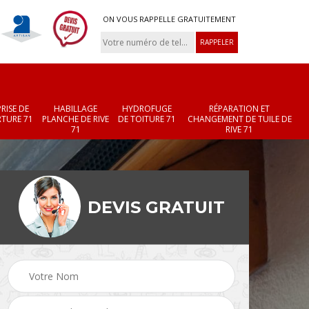
ON VOUS RAPPELLE GRATUITEMENT
RISE DE
HABILLAGE
HYDROFUGE
RÉPARATION ET
TURE 71
PLANCHE DE RIVE
DE TOITURE 71
CHANGEMENT DE TUILE DE
71
RIVE 71
DEVIS GRATUIT
Réparation et
Changement de velux
r 71
changement de faîtièr
71
et faîtage 71