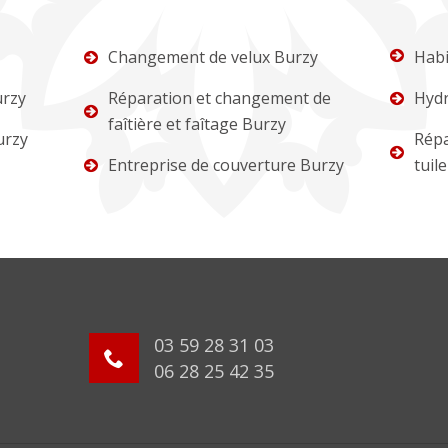
Changement de velux Burzy
Habi
urzy
Réparation et changement de
Hydr
faîtière et faîtage Burzy
urzy
Répa
Entreprise de couverture Burzy
tuil
03 59 28 31 03
06 28 25 42 35