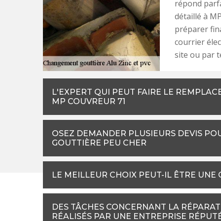
répond parf
détaillé à M
préparer fi
courrier éle
site ou par 
L'EXPERT QUI PEUT FAIRE LE REMPLAC
MP COUVREUR 71
OSEZ DEMANDER PLUSIEURS DEVIS PO
GOUTTIÈRE PEU CHER
LE MEILLEUR CHOIX PEUT-IL ÊTRE UNE
DES TÂCHES CONCERNANT LA RÉPARAT
RÉALISÉS PAR UNE ENTREPRISE RÉPUT