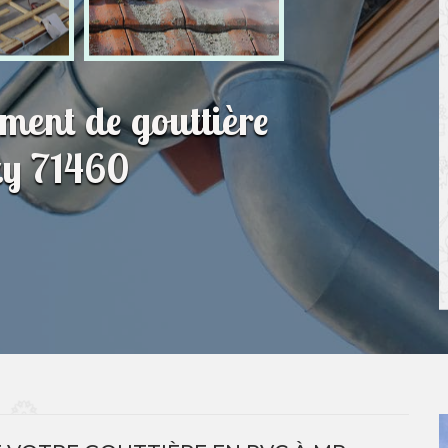
ment de gouttière
zy 71460