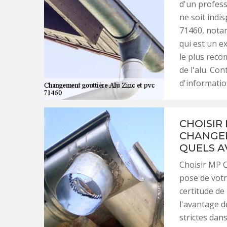
d'un profess
ne soit indis
71460, nota
qui est un ex
le plus rec
de l'alu. Co
d'informatio
CHOISIR
CHANGEM
QUELS A
Choisir MP C
pose de votr
certitude de
l'avantage de
strictes dan