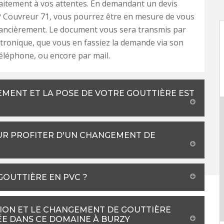
aitement à vos attentes. En demandant un devis
P Couvreur 71, vous pourrez être en mesure de vous
nancièrement. Le document vous sera transmis par
ctronique, que vous en fassiez la demande via son
téléphone, ou encore par mail.
EMENT ET LA POSE DE VOTRE GOUTTIÈRE EST
UR PROFITER D'UN CHANGEMENT DE
 GOUTTIÈRE EN PVC ?
ION ET LE CHANGEMENT DE GOUTTIÈRE
ÉE DANS CE DOMAINE À BURZY