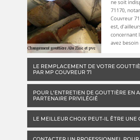
ne soit indis
71170, nota
Couvreur 71 q
est, d'aille
concernant l
avez besoin 
LE REMPLACEMENT DE VOTRE GOUTTIÈ
PAR MP COUVREUR 71
POUR L'ENTRETIEN DE GOUTTIÈRE EN A
PARTENAIRE PRIVILÉGIÉ
LE MEILLEUR CHOIX PEUT-IL ÊTRE UNE
CONTACTER UN PROFESSIONNEL POUR 