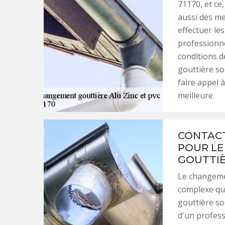
71170, et ce,
aussi des me
effectuer les
professionne
conditions d
gouttière soi
faire appel 
meilleure.
CONTACT
POUR LE
GOUTTIÈ
Le changemen
complexe qui
gouttière soi
d'un profess