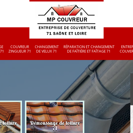
GE
COUVREUR
CHANGEMENT
RÉPARATION ET CHANGEMENT
ENTREP
 71
ZINGUEUR 71
DE VELUX 71
DE FAÎTIÈRE ET FAÎTAGE 71
COUVER
 toiture
Démoussage de toiture
Couvreur zingueu
71