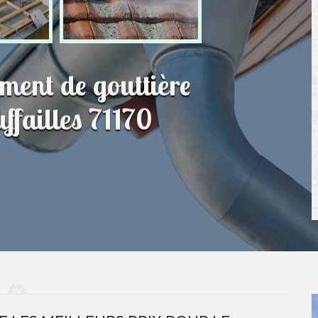
ment de gouttière
ffailles 71170