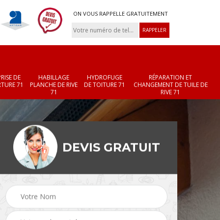
ON VOUS RAPPELLE GRATUITEMENT
RISE DE
HABILLAGE
HYDROFUGE
RÉPARATION ET
TURE 71
PLANCHE DE RIVE
DE TOITURE 71
CHANGEMENT DE TUILE DE
71
RIVE 71
DEVIS GRATUIT
Réparation et
Changement de velux
r 71
changement de faîtièr
71
et faîtage 71