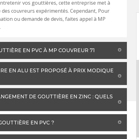
ntretenir vos gouttières, cette entreprise met à
e des couvreurs expérimentés. Cependant, Pour
ation ou demande de devis, faites appel à MP
.
UTTIÈRE EN PVC À MP COUVREUR 71
RE EN ALU EST PROPOSÉ À PRIX MODIQUE
NGEMENT DE GOUTTIÈRE EN ZINC : QUELS
 GOUTTIÈRE EN PVC ?