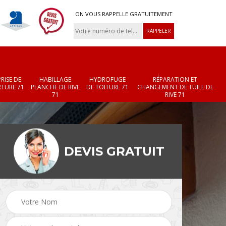
ON VOUS RAPPELLE GRATUITEMENT
RISE DE
HABILLAGE
HYDROFUGE
RÉPARATION ET
TURE 71
PLANCHE DE RIVE
DE TOITURE 71
CHANGEMENT DE TUILE DE
71
RIVE 71
DEVIS GRATUIT
Réparation et
Changement de velux
r 71
changement de faîtièr
71
et faîtage 71