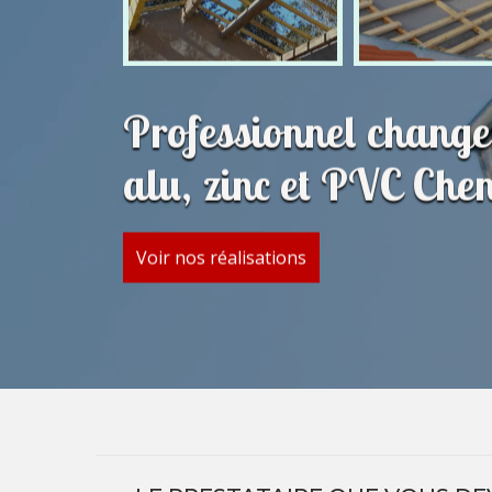
Professionnel change
alu, zinc et PVC Che
Voir nos réalisations