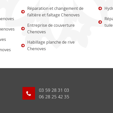
Réparation et changement de
Hydr
faîtière et faîtage Chenoves
henoves
Répa
Entreprise de couverture
tuil
henoves
Chenoves
ves
Habillage planche de rive
Chenoves
enoves
03 59 28 31 03
06 28 25 42 35