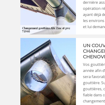
dernière ass
opération ré
ayant déjà d
les environs
et lui deman
UN COUV
CHANGEM
CHENOV
Vos gouttièr
année afin d’
sera favorabl
gouttière. S
gouttières, 
fiable dans 
changement, 