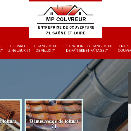
GE
COUVREUR
CHANGEMENT
RÉPARATION ET CHANGEMENT
ENTREP
 71
ZINGUEUR 71
DE VELUX 71
DE FAÎTIÈRE ET FAÎTAGE 71
COUVER
 toiture
Démoussage de toiture
Couvreur zingueu
71