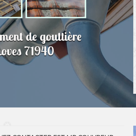
ment de gouttière
noves 71940