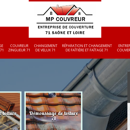
GE
COUVREUR
CHANGEMENT
RÉPARATION ET CHANGEMENT
ENTREP
 71
ZINGUEUR 71
DE VELUX 71
DE FAÎTIÈRE ET FAÎTAGE 71
COUVER
 toiture
Démoussage de toiture
Couvreur zingueu
71