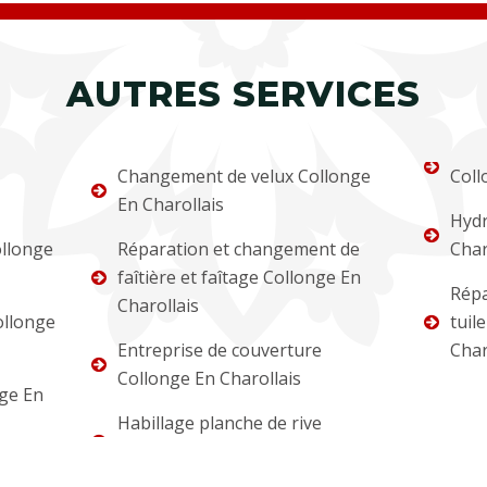
AUTRES SERVICES
Changement de velux Collonge
Coll
En Charollais
Hydr
llonge
Réparation et changement de
Char
faîtière et faîtage Collonge En
Répa
Charollais
ollonge
tuil
Entreprise de couverture
Char
Collonge En Charollais
ge En
Habillage planche de rive