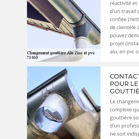
réactivité et
d'un travail 
confiée (net
de clientèle
pouvez deman
projet (inst
alu, en pvc o
CONTACT
POUR LE
GOUTTIÈ
Le changemen
complexe qui
gouttière soi
d'un profess
ne soit indis