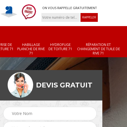
ON VOUS RAPPELLE GRATUITEMENT
RISE DE
HABILLAGE
HYDROFUGE
RÉPARATION ET
TURE 71
PLANCHE DE RIVE
DE TOITURE 71
CHANGEMENT DE TUILE DE
71
RIVE 71
DEVIS GRATUIT
Réparation et
Changement de velux
r 71
changement de faîtièr
71
et faîtage 71