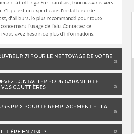
mment à Collonge En Charollais, tournez-vous vers
71 qui est un expert dans l'installation de
 est, d'ailleurs, le plus recommandé pour toute
 concernant l'usage de l'alu. Contactez ce
si vous avez besoin de plus d'informations.
COUVREUR 71 POUR LE NETTOYAGE DE VOTRE
DEVEZ CONTACTER POUR GARANTIR LE
 VOS GOUTTIÈRES
URS PRIX POUR LE REMPLACEMENT ET LA
TTIÈRE EN ZINC ?