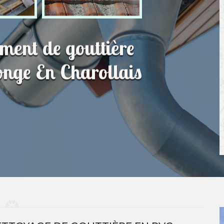
ment de gouttière
onge En Charollais