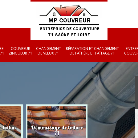
GE
COUVREUR
CHANGEMENT
RÉPARATION ET CHANGEMENT
ENTREP
 71
ZINGUEUR 71
DE VELUX 71
DE FAÎTIÈRE ET FAÎTAGE 71
COUVER
 toiture
Démoussage de toiture
Couvreur zingueu
71