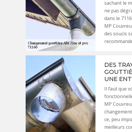
sachant le m
ne pas dégra
dans le 7116
MP Couvreur 
des soucis s
recommander 
DES TRA
GOUTTIÈ
UNE ENT
Il faut que 
fonctionnell
MP Couvreur 
changement d
ce, peu impor
meilleurs co