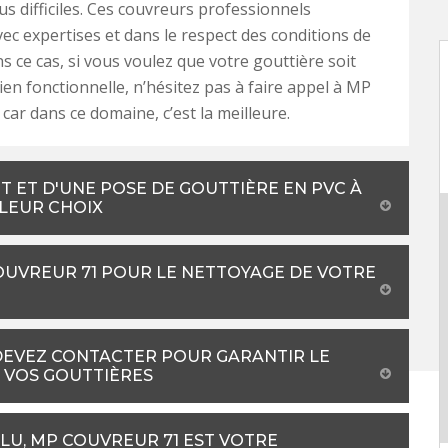
us difficiles. Ces couvreurs professionnels
avec expertises et dans le respect des conditions de
ns ce cas, si vous voulez que votre gouttière soit
bien fonctionnelle, n’hésitez pas à faire appel à MP
car dans ce domaine, c’est la meilleure.
 ET D'UNE POSE DE GOUTTIÈRE EN PVC À
LLEUR CHOIX
COUVREUR 71 POUR LE NETTOYAGE DE VOTRE
DEVEZ CONTACTER POUR GARANTIR LE
 VOS GOUTTIÈRES
LU, MP COUVREUR 71 EST VOTRE