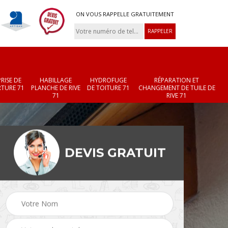
ON VOUS RAPPELLE GRATUITEMENT
RISE DE
HABILLAGE
HYDROFUGE
RÉPARATION ET
TURE 71
PLANCHE DE RIVE
DE TOITURE 71
CHANGEMENT DE TUILE DE
71
RIVE 71
DEVIS GRATUIT
Réparation et
Changement de velux
r 71
changement de faîtièr
71
et faîtage 71