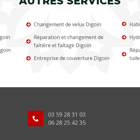
AUTRES SERVICES
Changement de velux Digoin
Habi
goin
Réparation et changement de
Hydr
faîtière et faîtage Digoin
igoin
Répa
Entreprise de couverture Digoin
tuil
03 59 28 31 03
06 28 25 42 35