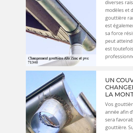
diverses rais
modèles et d
gouttière ra
est égalemen
sa force rés
peut atteindr
est toutefoi
professionne
UN COUV
CHANGEM
LA MON
Vos gouttièr
année afin d’
sera favorabl
gouttière. S