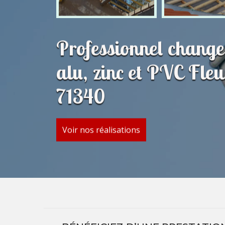
Professionnel change
alu, zinc et PVC Fle
71340
Voir nos réalisations