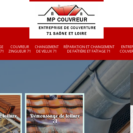
GE
COUVREUR
CHANGEMENT
RÉPARATION ET CHANGEMENT
ENTREP
 71
ZINGUEUR 71
DE VELUX 71
DE FAÎTIÈRE ET FAÎTAGE 71
COUVER
 toiture
Démoussage de toiture
Couvreur zingueu
71