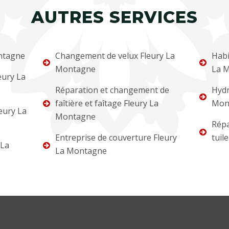
AUTRES SERVICES
ntagne
Changement de velux Fleury La
Habi
Montagne
La 
eury La
Réparation et changement de
Hydr
faîtière et faîtage Fleury La
Mon
eury La
Montagne
Répa
Entreprise de couverture Fleury
tuil
 La
La Montagne