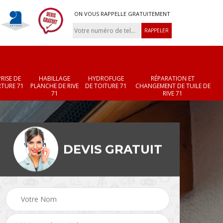
ON VOUS RAPPELLE GRATUITEMENT
RISE DE
HABILLAGE
HYDROFUGE
RÉPARATION ET
TURE 71
PLANCHE DE RIVE
DE TOITURE 71
CHANGEMENT DE TUILE DE
71
RIVE 71
DEVIS GRATUIT
Réparation et
Changement de velux
r 71
changement de faîtièr
71
et faîtage 71