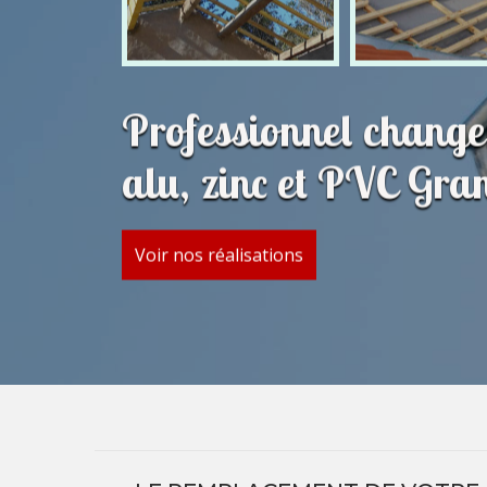
Professionnel change
alu, zinc et PVC Gr
Voir nos réalisations