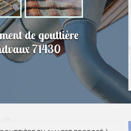
ment de gouttière
andvaux 71430