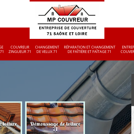
GE
COUVREUR
CHANGEMENT
RÉPARATION ET CHANGEMENT
ENTREP
 71
ZINGUEUR 71
DE VELUX 71
DE FAÎTIÈRE ET FAÎTAGE 71
COUVER
 toiture
Démoussage de toiture
Couvreur zingueu
71