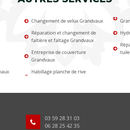
Changement de velux Grandvaux
Gra
Réparation et changement de
Hydr
faîtière et faîtage Grandvaux
Répa
Entreprise de couverture
tuil
Grandvaux
vaux
Habillage planche de rive
03 59 28 31 03
06 28 25 42 35