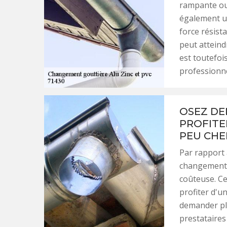
rampante ou 
également un
force résist
peut atteindr
est toutefoi
professionne
OSEZ DE
PROFITE
PEU CHE
Par rapport 
changement d
coûteuse. Ce
profiter d'un
demander pl
prestataires 