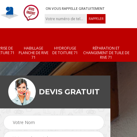
ON VOUS RAPPELLE GRATUITEMENT
RISE DE
HABILLAGE
HYDROFUGE
RÉPARATION ET
TURE 71
PLANCHE DE RIVE
DE TOITURE 71
CHANGEMENT DE TUILE DE
71
RIVE 71
DEVIS GRATUIT
Réparation et
Changement de velux
r 71
changement de faîtièr
71
et faîtage 71