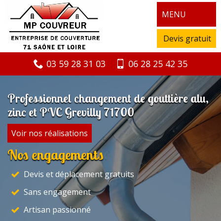
MENU
Devis gratuit
03 59 28 31 03
06 28 25 42 35
Professionnel changement de gouttière alu,
zinc et PVC Grevilly 71700
Voir nos réalisations
Nos engagements
Devis et déplacement gratuits
Sans engagement
Artisan passionné