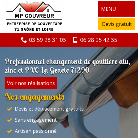
MENU
Devis gratuit
03 59 28 31 03
06 28 25 42 35
Professionnel changement de gouttière alu,
zinc et PVC La Genete 71290
Voir nos réalisations
Nos engagements
Devis et déplacement gratuits
Sans engagement
Artisan passionné