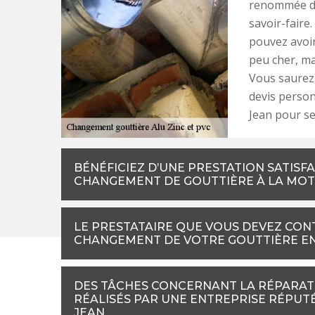
renommée da
savoir-faire
pouvez avoir
peu cher, ma
Vous saurez 
devis personn
Jean pour se
BÉNÉFICIEZ D’UNE PRESTATION SATISFA
CHANGEMENT DE GOUTTIÈRE À LA MOT
LE PRESTATAIRE QUE VOUS DEVEZ CON
CHANGEMENT DE VOTRE GOUTTIÈRE E
DES TÂCHES CONCERNANT LA RÉPARAT
RÉALISÉS PAR UNE ENTREPRISE RÉPUT
JEAN