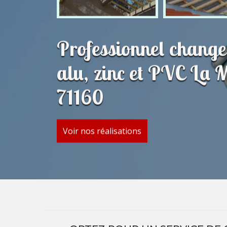
Professionnel change
alu, zinc et PVC La 
71160
Voir nos réalisations