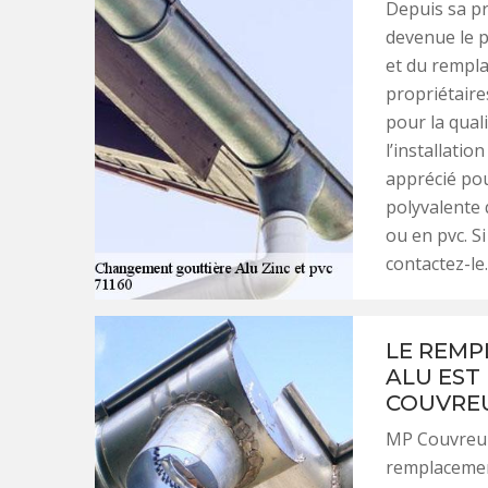
Depuis sa pr
devenue le p
et du rempl
propriétaires
pour la qual
l’installatio
apprécié pou
polyvalente q
ou en pvc. S
contactez-le.
LE REMP
ALU EST
COUVREU
MP Couvreur 
remplacement