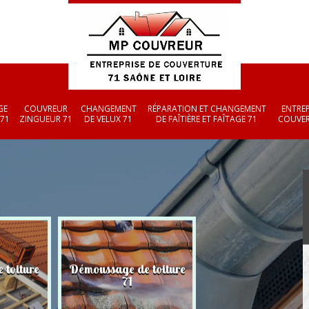
GE
COUVREUR
CHANGEMENT
RÉPARATION ET CHANGEMENT
ENTREP
 71
ZINGUEUR 71
DE VELUX 71
DE FAÎTIÈRE ET FAÎTAGE 71
COUVER
 toiture
Démoussage de toiture
Couvreur zingueu
71