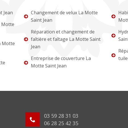
t Jean
Changement de velux La Motte
Habi
Saint Jean
Mott
a Motte
Réparation et changement de
Hydr
faîtière et faîtage La Motte Saint
Sain
a Motte
Jean
Répa
Entreprise de couverture La
tuil
tte
Motte Saint Jean
03 59 28 31 03
06 28 25 42 35